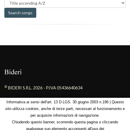
©
BIDERI S.R.L. 2026 - P.IVA 05436640634
powered by
Novacomitalia New Media Agency - Roma
Informativa ai sensi dell'art. 13 D.LGS. 30 giugno 2003 n.196 | Questo
sito utilizza cookies, anche di terze parti, necessari al funzionamento e
Home
per acquisire informazioni di navigazione.
Privacy & Cookie Policy
Chiudendo questo banner, scorrendo questa pagina o cliccando
Contact Us
qualunque suo elemento acconsenti all'uso dei