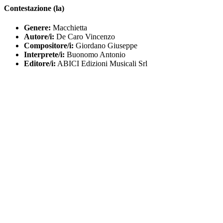
Contestazione (la)
Genere:
Macchietta
Autore/i:
De Caro Vincenzo
Compositore/i:
Giordano Giuseppe
Interprete/i:
Buonomo Antonio
Editore/i:
ABICI Edizioni Musicali Srl