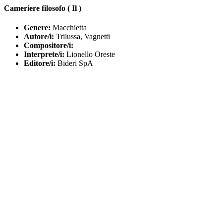
Cameriere filosofo ( Il )
Genere:
Macchietta
Autore/i:
Trilussa, Vagnetti
Compositore/i:
Interprete/i:
Lionello Oreste
Editore/i:
Bideri SpA